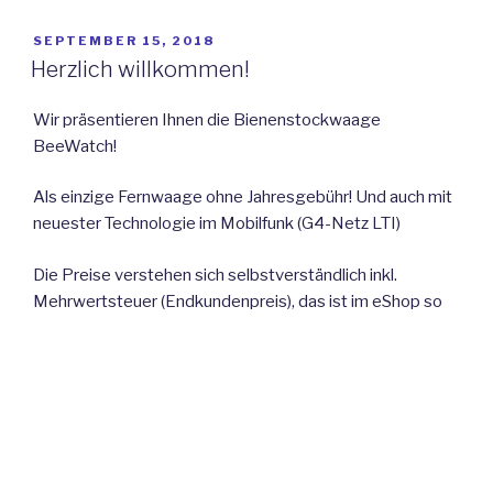
VERÖFFENTLICHT
SEPTEMBER 15, 2018
AM
Herzlich willkommen!
Wir präsentieren Ihnen die Bienenstockwaage
BeeWatch!
Als einzige Fernwaage ohne Jahresgebühr! Und auch mit
neuester Technologie im Mobilfunk (G4-Netz LTI)
Die Preise verstehen sich selbstverständlich inkl.
Mehrwertsteuer (Endkundenpreis), das ist im eShop so
nicht ersichtlich, daran arbeiten wir noch.
Viel vergnügen!
Fredi Stader